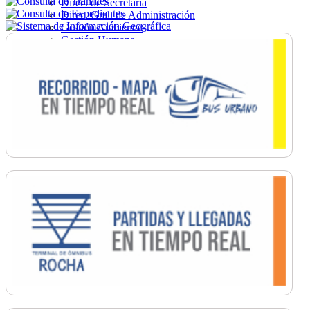
Direc. de Secretaría
Direc. Gral. de Administración
Gestión Ambiental
Gestión Humana
Hacienda
Obras
Ordenamiento
Promoción Social
Salud
Secretaría General
Tránsito
Turismo