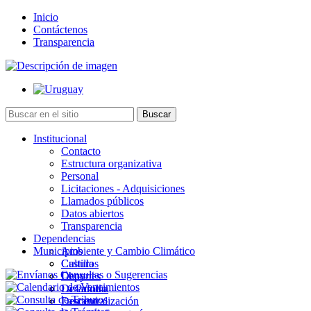
Inicio
Contáctenos
Transparencia
Institucional
Contacto
Estructura organizativa
Personal
Licitaciones - Adquisiciones
Llamados públicos
Datos abiertos
Transparencia
Dependencias
Municipios
Ambiente y Cambio Climático
Cultura
Castillos
Deportes
Chuy
Desarrollo
La Paloma
Descentralización
Lascano