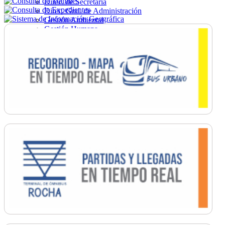
Direc. de Secretaría
Direc. Gral. de Administración
Gestión Ambiental
Gestión Humana
Hacienda
Obras
Ordenamiento
Promoción Social
Salud
Secretaría General
Tránsito
Turismo