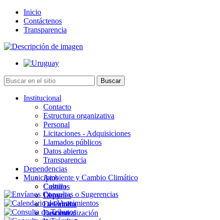
Inicio
Contáctenos
Transparencia
Institucional
Contacto
Estructura organizativa
Personal
Licitaciones - Adquisiciones
Llamados públicos
Datos abiertos
Transparencia
Dependencias
Municipios
Ambiente y Cambio Climático
Cultura
Castillos
Deportes
Chuy
Desarrollo
La Paloma
Descentralización
Lascano