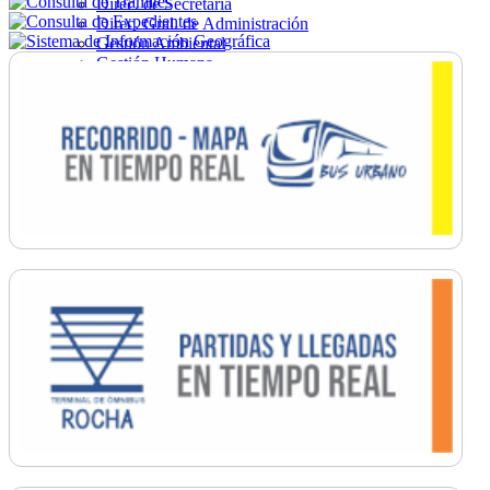
Direc. de Secretaría
Direc. Gral. de Administración
Gestión Ambiental
Gestión Humana
Hacienda
Obras
Ordenamiento
Promoción Social
Salud
Secretaría General
Tránsito
Turismo