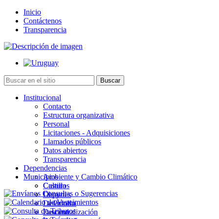
Inicio
Contáctenos
Transparencia
Institucional
Contacto
Estructura organizativa
Personal
Licitaciones - Adquisiciones
Llamados públicos
Datos abiertos
Transparencia
Dependencias
Municipios
Ambiente y Cambio Climático
Cultura
Castillos
Deportes
Chuy
Desarrollo
La Paloma
Descentralización
Lascano