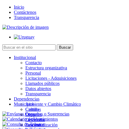
Inicio
Contáctenos
Transparencia
Institucional
Contacto
Estructura organizativa
Personal
Licitaciones - Adquisiciones
Llamados públicos
Datos abiertos
Transparencia
Dependencias
Municipios
Ambiente y Cambio Climático
Cultura
Castillos
Deportes
Chuy
Desarrollo
La Paloma
Descentralización
Lascano