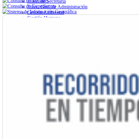
Direc. de Secretaría
Direc. Gral. de Administración
Gestión Ambiental
Gestión Humana
Hacienda
Obras
Ordenamiento
Promoción Social
Salud
Secretaría General
Tránsito
Turismo