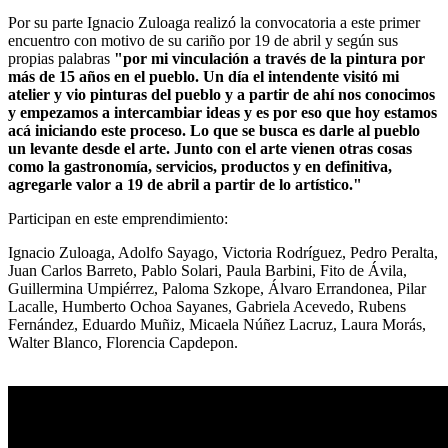
Por su parte Ignacio Zuloaga realizó la convocatoria a este primer
encuentro con motivo de su cariño por 19 de abril y según sus
propias palabras
"por mi vinculación a través de la pintura por
más de 15 años en el pueblo. Un día el intendente visitó mi
atelier y vio pinturas del pueblo y a partir de ahí nos conocimos
y empezamos a intercambiar ideas y es por eso que hoy estamos
acá iniciando este proceso. Lo que se busca es darle al pueblo
un levante desde el arte. Junto con el arte vienen otras cosas
como la gastronomía, servicios, productos y en definitiva,
agregarle valor a 19 de abril a partir de lo artístico."
Participan en este emprendimiento:
Ignacio Zuloaga, Adolfo Sayago, Victoria Rodríguez, Pedro Peralta,
Juan Carlos Barreto, Pablo Solari, Paula Barbini, Fito de Ávila,
Guillermina Umpiérrez, Paloma Szkope, Álvaro Errandonea, Pilar
Lacalle, Humberto Ochoa Sayanes, Gabriela Acevedo, Rubens
Fernández, Eduardo Muñiz, Micaela Núñez Lacruz, Laura Morás,
Walter Blanco, Florencia Capdepon.