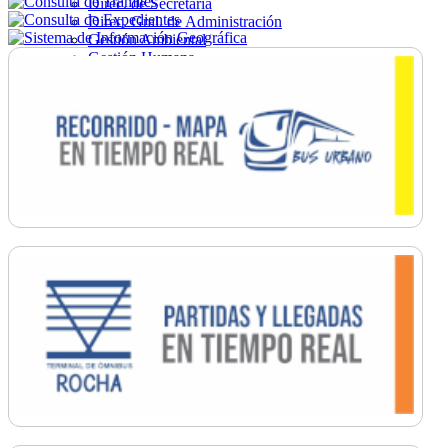
Direc. de Secretaría
Direc. Gral. de Administración
Gestión Ambiental
Gestión Humana
Hacienda
Obras
Ordenamiento
Promoción Social
Salud
Secretaría General
Tránsito
Turismo