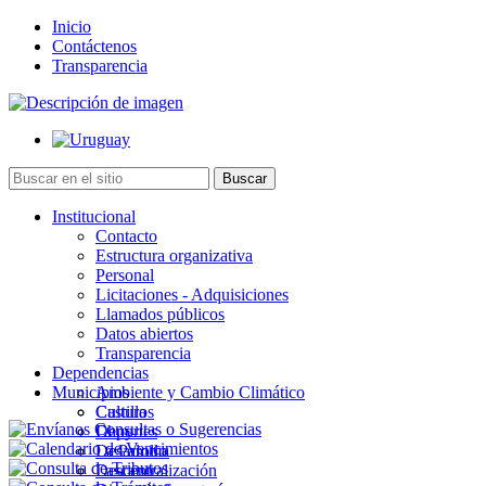
Inicio
Contáctenos
Transparencia
Institucional
Contacto
Estructura organizativa
Personal
Licitaciones - Adquisiciones
Llamados públicos
Datos abiertos
Transparencia
Dependencias
Municipios
Ambiente y Cambio Climático
Cultura
Castillos
Deportes
Chuy
Desarrollo
La Paloma
Descentralización
Lascano