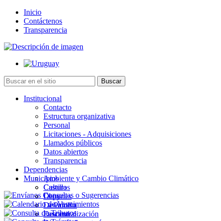
Inicio
Contáctenos
Transparencia
Institucional
Contacto
Estructura organizativa
Personal
Licitaciones - Adquisiciones
Llamados públicos
Datos abiertos
Transparencia
Dependencias
Municipios
Ambiente y Cambio Climático
Cultura
Castillos
Deportes
Chuy
Desarrollo
La Paloma
Descentralización
Lascano