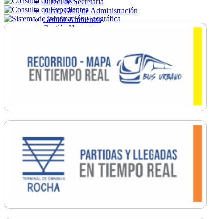
Direc. de Secretaría
Direc. Gral. de Administración
Gestión Ambiental
Gestión Humana
Hacienda
Obras
Ordenamiento
Promoción Social
Salud
Secretaría General
Tránsito
Turismo