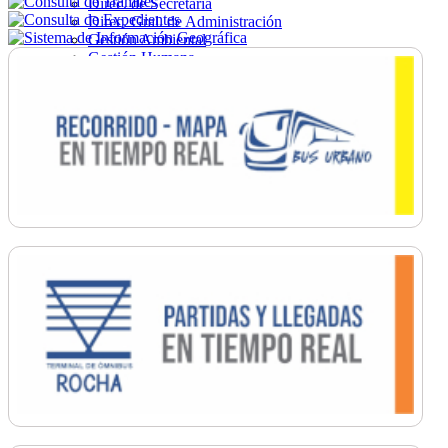
Direc. de Secretaría
Direc. Gral. de Administración
Gestión Ambiental
Gestión Humana
Hacienda
Obras
Ordenamiento
Promoción Social
Salud
Secretaría General
Tránsito
Turismo