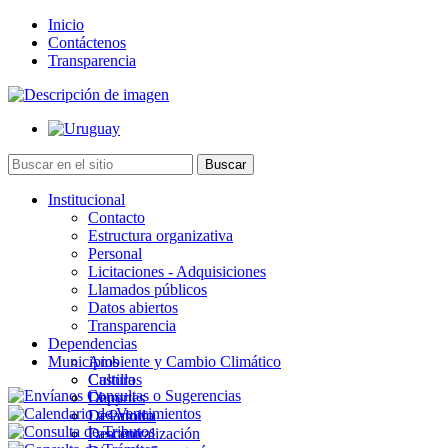
Inicio
Contáctenos
Transparencia
Institucional
Contacto
Estructura organizativa
Personal
Licitaciones - Adquisiciones
Llamados públicos
Datos abiertos
Transparencia
Dependencias
Municipios
Ambiente y Cambio Climático
Cultura
Castillos
Deportes
Chuy
Desarrollo
La Paloma
Descentralización
Lascano