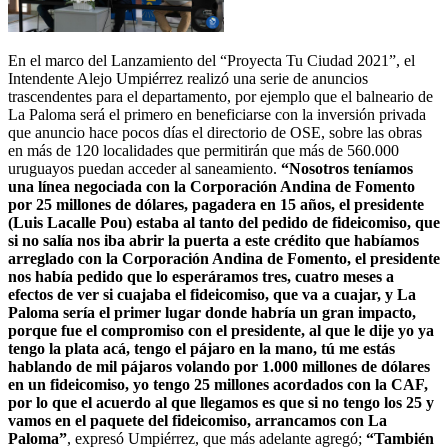
En el marco del Lanzamiento del “Proyecta Tu Ciudad 2021”, el
Intendente Alejo Umpiérrez realizó una serie de anuncios
trascendentes para el departamento, por ejemplo que el balneario de
La Paloma será el primero en beneficiarse con la inversión privada
que anuncio hace pocos días el directorio de OSE, sobre las obras
en más de 120 localidades que permitirán que más de 560.000
uruguayos puedan acceder al saneamiento.
“Nosotros teníamos
una línea negociada con la Corporación Andina de Fomento
por 25 millones de dólares, pagadera en 15 años, el presidente
(Luis Lacalle Pou) estaba al tanto del pedido de fideicomiso, que
si no salía nos iba abrir la puerta a este crédito que habíamos
arreglado con la Corporación Andina de Fomento, el presidente
nos había pedido que lo esperáramos tres, cuatro meses a
efectos de ver si cuajaba el fideicomiso, que va a cuajar, y La
Paloma sería el primer lugar donde habría un gran impacto,
porque fue el compromiso con el presidente, al que le dije yo ya
tengo la plata acá, tengo el pájaro en la mano, tú me estás
hablando de mil pájaros volando por 1.000 millones de dólares
en un fideicomiso, yo tengo 25 millones acordados con la CAF,
por lo que el acuerdo al que llegamos es que si no tengo los 25 y
vamos en el paquete del fideicomiso, arrancamos con La
Paloma”
, expresó Umpiérrez, que más adelante agregó;
“También