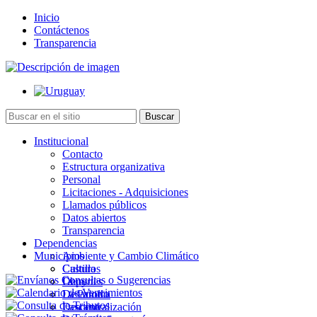
Inicio
Contáctenos
Transparencia
Institucional
Contacto
Estructura organizativa
Personal
Licitaciones - Adquisiciones
Llamados públicos
Datos abiertos
Transparencia
Dependencias
Municipios
Ambiente y Cambio Climático
Cultura
Castillos
Deportes
Chuy
Desarrollo
La Paloma
Descentralización
Lascano