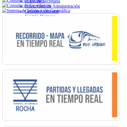
Direc. de Secretaría
Direc. Gral. de Administración
Gestión Ambiental
Gestión Humana
Hacienda
Obras
Ordenamiento
Promoción Social
Salud
Secretaría General
Tránsito
Turismo