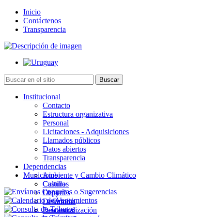
Inicio
Contáctenos
Transparencia
Institucional
Contacto
Estructura organizativa
Personal
Licitaciones - Adquisiciones
Llamados públicos
Datos abiertos
Transparencia
Dependencias
Municipios
Ambiente y Cambio Climático
Cultura
Castillos
Deportes
Chuy
Desarrollo
La Paloma
Descentralización
Lascano