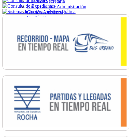
Direc. de Secretaría
Direc. Gral. de Administración
Gestión Ambiental
Gestión Humana
Hacienda
Obras
Ordenamiento
Promoción Social
Salud
Secretaría General
Tránsito
Turismo