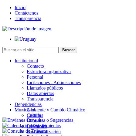
Inicio
Contáctenos
Transparencia
Institucional
Contacto
Estructura organizativa
Personal
Licitaciones - Adquisiciones
Llamados públicos
Datos abiertos
Transparencia
Dependencias
Municipios
Ambiente y Cambio Climático
Cultura
Castillos
Deportes
Chuy
Desarrollo
La Paloma
Descentralización
Lascano