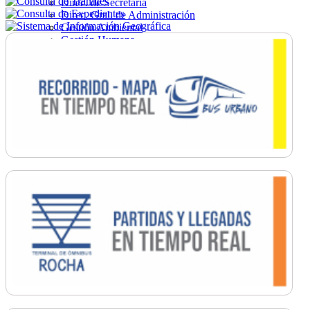
Direc. de Secretaría
Direc. Gral. de Administración
Gestión Ambiental
Gestión Humana
Hacienda
Obras
Ordenamiento
Promoción Social
Salud
Secretaría General
Tránsito
Turismo