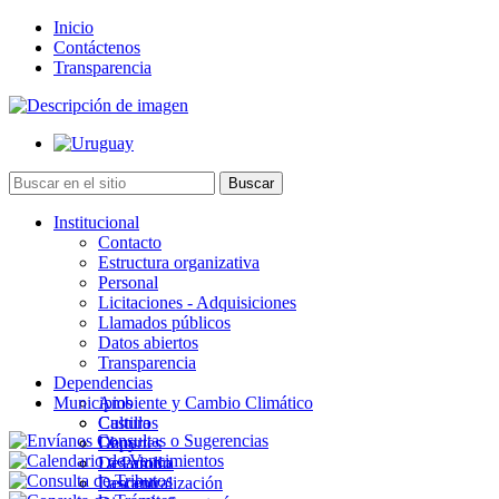
Inicio
Contáctenos
Transparencia
Institucional
Contacto
Estructura organizativa
Personal
Licitaciones - Adquisiciones
Llamados públicos
Datos abiertos
Transparencia
Dependencias
Municipios
Ambiente y Cambio Climático
Cultura
Castillos
Deportes
Chuy
Desarrollo
La Paloma
Descentralización
Lascano