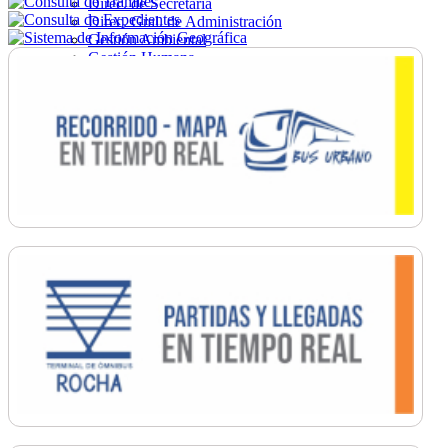
Direc. de Secretaría
Direc. Gral. de Administración
Gestión Ambiental
Gestión Humana
Hacienda
Obras
Ordenamiento
Promoción Social
Salud
Secretaría General
Tránsito
Turismo