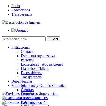
Inicio
Contáctenos
Transparencia
Institucional
Contacto
Estructura organizativa
Personal
Licitaciones - Adquisiciones
Llamados públicos
Datos abiertos
Transparencia
Dependencias
Municipios
Ambiente y Cambio Climático
Cultura
Castillos
Deportes
Chuy
Desarrollo
La Paloma
Descentralización
Lascano