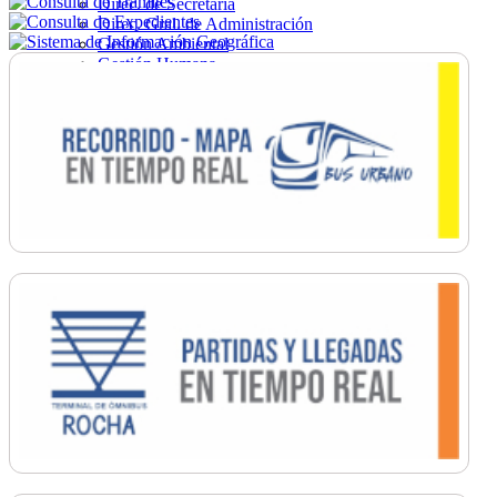
Direc. de Secretaría
Direc. Gral. de Administración
Gestión Ambiental
Gestión Humana
Hacienda
Obras
Ordenamiento
Promoción Social
Salud
Secretaría General
Tránsito
Turismo