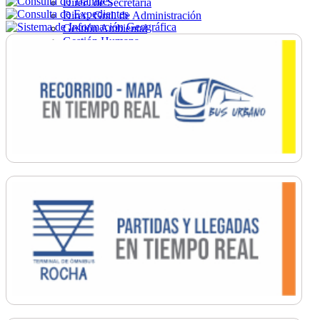
Direc. de Secretaría
Direc. Gral. de Administración
Gestión Ambiental
Gestión Humana
Hacienda
Obras
Ordenamiento
Promoción Social
Salud
Secretaría General
Tránsito
Turismo