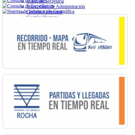
Direc. de Secretaría
Direc. Gral. de Administración
Gestión Ambiental
Gestión Humana
Hacienda
Obras
Ordenamiento
Promoción Social
Salud
Secretaría General
Tránsito
Turismo