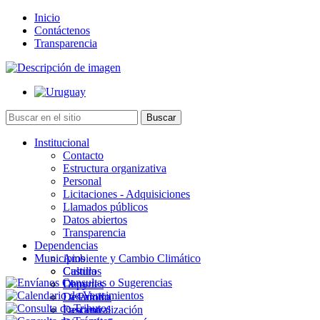
Inicio
Contáctenos
Transparencia
Institucional
Contacto
Estructura organizativa
Personal
Licitaciones - Adquisiciones
Llamados públicos
Datos abiertos
Transparencia
Dependencias
Municipios
Ambiente y Cambio Climático
Cultura
Castillos
Deportes
Chuy
Desarrollo
La Paloma
Descentralización
Lascano