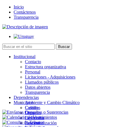
Inicio
Contáctenos
Transparencia
Institucional
Contacto
Estructura organizativa
Personal
Licitaciones - Adquisiciones
Llamados públicos
Datos abiertos
Transparencia
Dependencias
Municipios
Ambiente y Cambio Climático
Cultura
Castillos
Deportes
Chuy
Desarrollo
La Paloma
Descentralización
Lascano