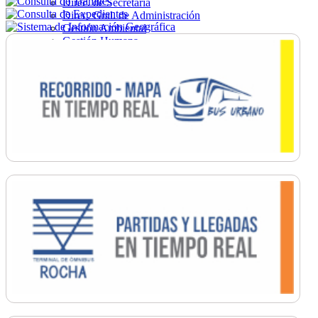
Direc. de Secretaría
Direc. Gral. de Administración
Gestión Ambiental
Gestión Humana
Hacienda
Obras
Ordenamiento
Promoción Social
Salud
Secretaría General
Tránsito
Turismo