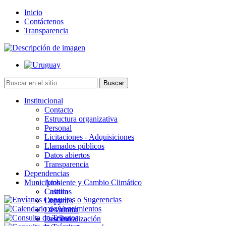
Inicio
Contáctenos
Transparencia
Institucional
Contacto
Estructura organizativa
Personal
Licitaciones - Adquisiciones
Llamados públicos
Datos abiertos
Transparencia
Dependencias
Municipios
Ambiente y Cambio Climático
Cultura
Castillos
Deportes
Chuy
Desarrollo
La Paloma
Descentralización
Lascano