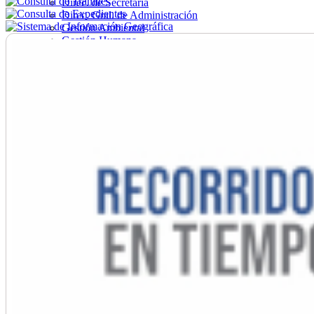
Direc. de Secretaría
Direc. Gral. de Administración
Gestión Ambiental
Gestión Humana
Hacienda
Obras
Ordenamiento
Promoción Social
Salud
Secretaría General
Tránsito
Turismo