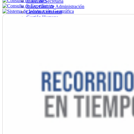
Direc. de Secretaría
Direc. Gral. de Administración
Gestión Ambiental
Gestión Humana
Hacienda
Obras
Ordenamiento
Promoción Social
Salud
Secretaría General
Tránsito
Turismo