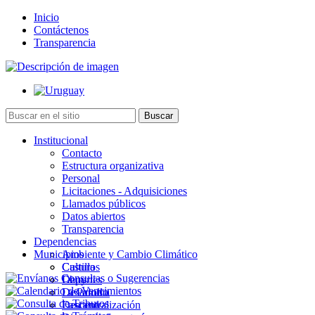
Inicio
Contáctenos
Transparencia
Institucional
Contacto
Estructura organizativa
Personal
Licitaciones - Adquisiciones
Llamados públicos
Datos abiertos
Transparencia
Dependencias
Municipios
Ambiente y Cambio Climático
Cultura
Castillos
Deportes
Chuy
Desarrollo
La Paloma
Descentralización
Lascano