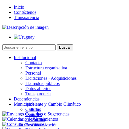
Inicio
Contáctenos
Transparencia
Institucional
Contacto
Estructura organizativa
Personal
Licitaciones - Adquisiciones
Llamados públicos
Datos abiertos
Transparencia
Dependencias
Municipios
Ambiente y Cambio Climático
Cultura
Castillos
Deportes
Chuy
Desarrollo
La Paloma
Descentralización
Lascano