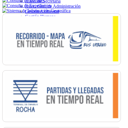
Direc. de Secretaría
Direc. Gral. de Administración
Gestión Ambiental
Gestión Humana
Hacienda
Obras
Ordenamiento
Promoción Social
Salud
Secretaría General
Tránsito
Turismo