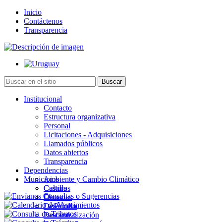
Inicio
Contáctenos
Transparencia
Institucional
Contacto
Estructura organizativa
Personal
Licitaciones - Adquisiciones
Llamados públicos
Datos abiertos
Transparencia
Dependencias
Municipios
Ambiente y Cambio Climático
Cultura
Castillos
Deportes
Chuy
Desarrollo
La Paloma
Descentralización
Lascano