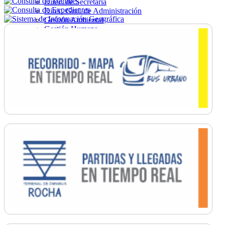
Direc. de Secretaría
Direc. Gral. de Administración
Gestión Ambiental
Gestión Humana
Hacienda
Obras
Ordenamiento
Promoción Social
Salud
Secretaría General
Tránsito
Turismo