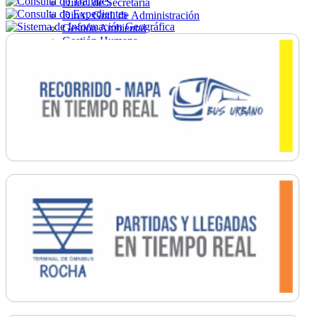
Direc. de Secretaría
Direc. Gral. de Administración
Gestión Ambiental
Gestión Humana
Hacienda
Obras
Ordenamiento
Promoción Social
Salud
Secretaría General
Tránsito
Turismo