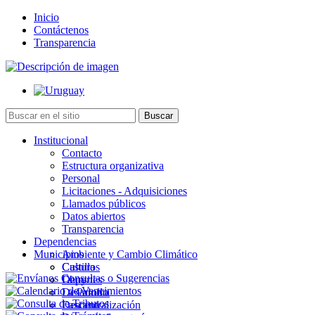
Inicio
Contáctenos
Transparencia
Institucional
Contacto
Estructura organizativa
Personal
Licitaciones - Adquisiciones
Llamados públicos
Datos abiertos
Transparencia
Dependencias
Municipios
Ambiente y Cambio Climático
Cultura
Castillos
Deportes
Chuy
Desarrollo
La Paloma
Descentralización
Lascano