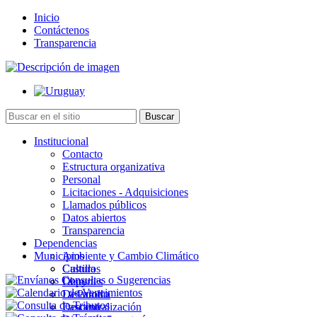
Inicio
Contáctenos
Transparencia
Institucional
Contacto
Estructura organizativa
Personal
Licitaciones - Adquisiciones
Llamados públicos
Datos abiertos
Transparencia
Dependencias
Municipios
Ambiente y Cambio Climático
Cultura
Castillos
Deportes
Chuy
Desarrollo
La Paloma
Descentralización
Lascano