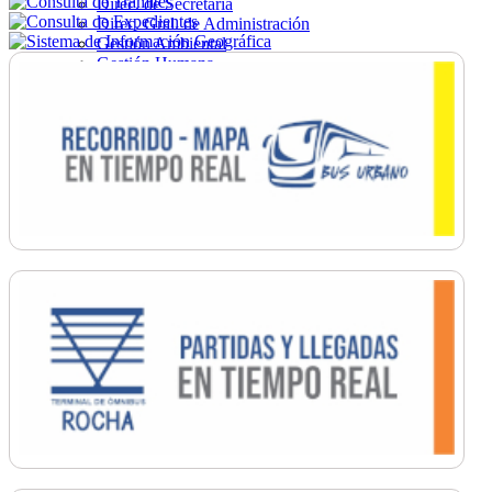
Direc. de Secretaría
Direc. Gral. de Administración
Gestión Ambiental
Gestión Humana
Hacienda
Obras
Ordenamiento
Promoción Social
Salud
Secretaría General
Tránsito
Turismo