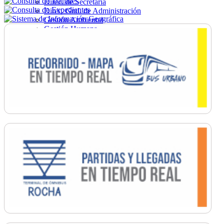
Direc. de Secretaría
Direc. Gral. de Administración
Gestión Ambiental
Gestión Humana
Hacienda
Obras
Ordenamiento
Promoción Social
Salud
Secretaría General
Tránsito
Turismo