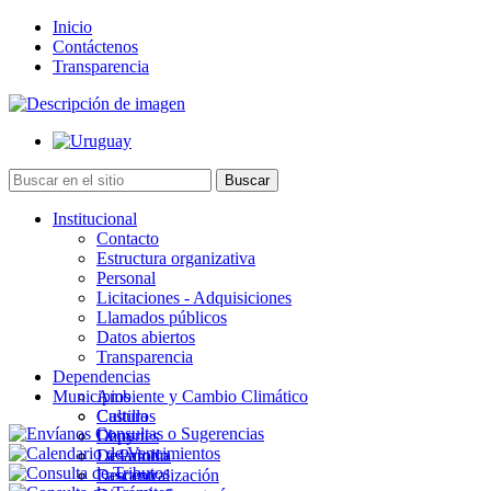
Inicio
Contáctenos
Transparencia
Institucional
Contacto
Estructura organizativa
Personal
Licitaciones - Adquisiciones
Llamados públicos
Datos abiertos
Transparencia
Dependencias
Municipios
Ambiente y Cambio Climático
Cultura
Castillos
Deportes
Chuy
Desarrollo
La Paloma
Descentralización
Lascano