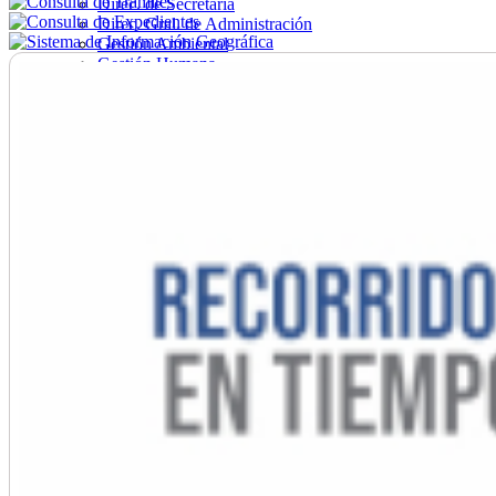
Direc. de Secretaría
Direc. Gral. de Administración
Gestión Ambiental
Gestión Humana
Hacienda
Obras
Ordenamiento
Promoción Social
Salud
Secretaría General
Tránsito
Turismo