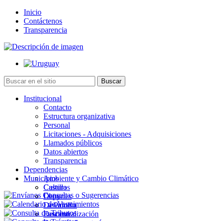
Inicio
Contáctenos
Transparencia
Institucional
Contacto
Estructura organizativa
Personal
Licitaciones - Adquisiciones
Llamados públicos
Datos abiertos
Transparencia
Dependencias
Municipios
Ambiente y Cambio Climático
Cultura
Castillos
Deportes
Chuy
Desarrollo
La Paloma
Descentralización
Lascano