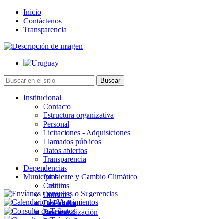
Inicio
Contáctenos
Transparencia
Institucional
Contacto
Estructura organizativa
Personal
Licitaciones - Adquisiciones
Llamados públicos
Datos abiertos
Transparencia
Dependencias
Municipios
Ambiente y Cambio Climático
Cultura
Castillos
Deportes
Chuy
Desarrollo
La Paloma
Descentralización
Lascano