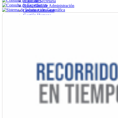
Direc. de Secretaría
Direc. Gral. de Administración
Gestión Ambiental
Gestión Humana
Hacienda
Obras
Ordenamiento
Promoción Social
Salud
Secretaría General
Tránsito
Turismo