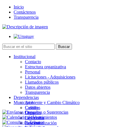
Inicio
Contáctenos
Transparencia
Institucional
Contacto
Estructura organizativa
Personal
Licitaciones - Adquisiciones
Llamados públicos
Datos abiertos
Transparencia
Dependencias
Municipios
Ambiente y Cambio Climático
Cultura
Castillos
Deportes
Chuy
Desarrollo
La Paloma
Descentralización
Lascano