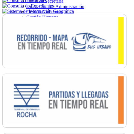
Direc. de Secretaría
Direc. Gral. de Administración
Gestión Ambiental
Gestión Humana
Hacienda
Obras
Ordenamiento
Promoción Social
Salud
Secretaría General
Tránsito
Turismo