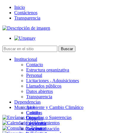
Inicio
Contáctenos
Transparencia
Institucional
Contacto
Estructura organizativa
Personal
Licitaciones - Adquisiciones
Llamados públicos
Datos abiertos
Transparencia
Dependencias
Municipios
Ambiente y Cambio Climático
Cultura
Castillos
Deportes
Chuy
Desarrollo
La Paloma
Descentralización
Lascano