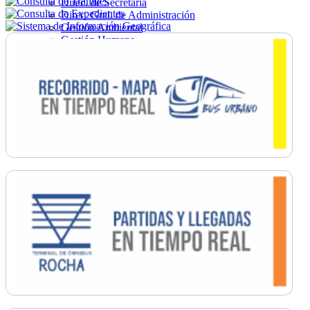
Direc. de Secretaría
Direc. Gral. de Administración
Gestión Ambiental
Gestión Humana
Hacienda
Obras
Ordenamiento
Promoción Social
Salud
Secretaría General
Tránsito
Turismo