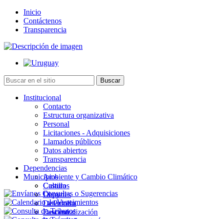
Inicio
Contáctenos
Transparencia
Institucional
Contacto
Estructura organizativa
Personal
Licitaciones - Adquisiciones
Llamados públicos
Datos abiertos
Transparencia
Dependencias
Municipios
Ambiente y Cambio Climático
Cultura
Castillos
Deportes
Chuy
Desarrollo
La Paloma
Descentralización
Lascano