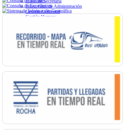
Direc. de Secretaría
Direc. Gral. de Administración
Gestión Ambiental
Gestión Humana
Hacienda
Obras
Ordenamiento
Promoción Social
Salud
Secretaría General
Tránsito
Turismo