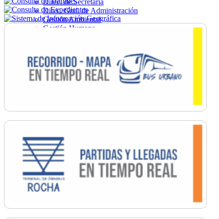
Direc. de Secretaría
Direc. Gral. de Administración
Gestión Ambiental
Gestión Humana
Hacienda
Obras
Ordenamiento
Promoción Social
Salud
Secretaría General
Tránsito
Turismo