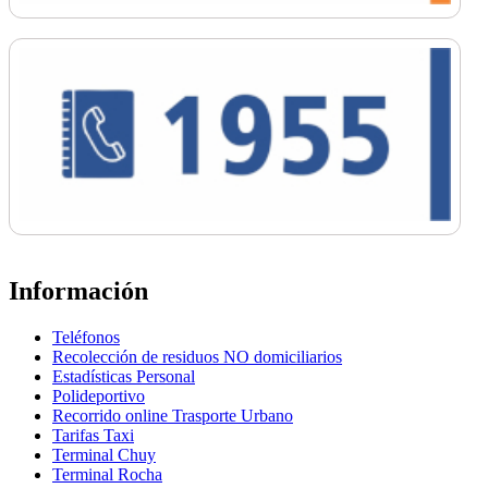
Información
Teléfonos
Recolección de residuos NO domiciliarios
Estadísticas Personal
Polideportivo
Recorrido online Trasporte Urbano
Tarifas Taxi
Terminal Chuy
Terminal Rocha