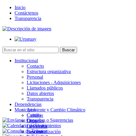
Inicio
Contáctenos
Transparencia
Institucional
Contacto
Estructura organizativa
Personal
Licitaciones - Adquisiciones
Llamados públicos
Datos abiertos
Transparencia
Dependencias
Municipios
Ambiente y Cambio Climático
Cultura
Castillos
Deportes
Chuy
Desarrollo
La Paloma
Descentralización
Lascano