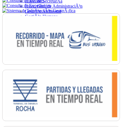
Direc. de SecretarÃ­a
Direc. Gral. de AdministraciÃ³n
GestiÃ³n Ambiental
GestiÃ³n Humana
Hacienda
Obras
Ordenamiento
PromociÃ³n Social
Salud
SecretarÃ­a General
TrÃ¡nsito
Turismo