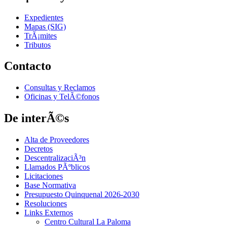
Expedientes
Mapas (SIG)
TrÃ¡mites
Tributos
Contacto
Consultas y Reclamos
Oficinas y TelÃ©fonos
De interÃ©s
Alta de Proveedores
Decretos
DescentralizaciÃ³n
Llamados PÃºblicos
Licitaciones
Base Normativa
Presupuesto Quinquenal 2026-2030
Resoluciones
Links Externos
Centro Cultural La Paloma