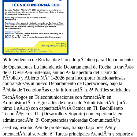
ð¢ Intendencia de Rocha abre llamado pÃºblico para Departamento
de Operaciones La Intendencia Departamental de Rocha, a travÃ©s
de la DivisiÃ³n Sistemas, anunciÃ³ la apertura del Llamado
PÃºblico y Abierto NÂ° 1-2026 para incorporar funcionarios/as
contratados/as al nuevo Departamento de Operaciones, bajo la
Ã³rbita de TecnologÃ­as de la InformaciÃ³n. ð¹ Perfiles solicitados
TecnÃ³logos en Telecomunicaciones con formaciÃ³n en
AdministraciÃ³n. Egresados de cursos de AdministraciÃ³n (mÃ­
nimo 1 aÃ±o) con capacitaciÃ³n tÃ©cnica en TI. Bachillerato
TecnolÃ³gico UTU (Desarrollo y Soporte) con experiencia en
administraciÃ³n. ð¹ Competencias valoradas ComunicaciÃ³n
asertiva, resoluciÃ³n de problemas, trabajo bajo presiÃ³n y
orientaciÃ³n al servicio. ð¹ Tareas principales AtenciÃ³n y soporte a