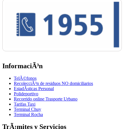
InformaciÃ³n
TelÃ©fonos
RecolecciÃ³n de residuos NO domiciliarios
EstadÃ­sticas Personal
Polideportivo
Recorrido online Trasporte Urbano
Tarifas Taxi
Terminal Chuy
Terminal Rocha
TrÃ¡mites y Servicios