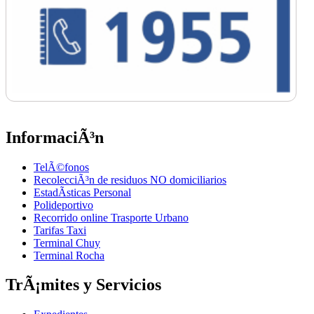
InformaciÃ³n
TelÃ©fonos
RecolecciÃ³n de residuos NO domiciliarios
EstadÃ­sticas Personal
Polideportivo
Recorrido online Trasporte Urbano
Tarifas Taxi
Terminal Chuy
Terminal Rocha
TrÃ¡mites y Servicios