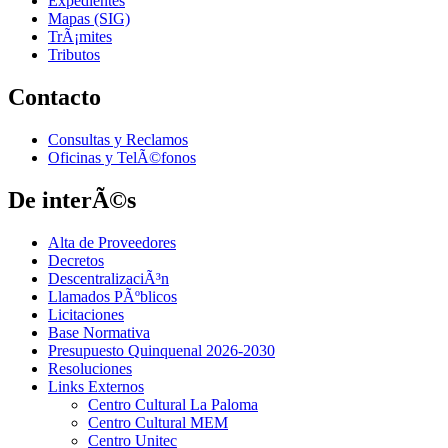
Expedientes
Mapas (SIG)
TrÃ¡mites
Tributos
Contacto
Consultas y Reclamos
Oficinas y TelÃ©fonos
De interÃ©s
Alta de Proveedores
Decretos
DescentralizaciÃ³n
Llamados PÃºblicos
Licitaciones
Base Normativa
Presupuesto Quinquenal 2026-2030
Resoluciones
Links Externos
Centro Cultural La Paloma
Centro Cultural MEM
Centro Unitec