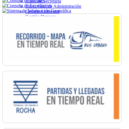
Direc. de Secretaría
Direc. Gral. de Administración
Gestión Ambiental
Gestión Humana
Hacienda
Obras
Ordenamiento
Promoción Social
Salud
Secretaría General
Tránsito
Turismo