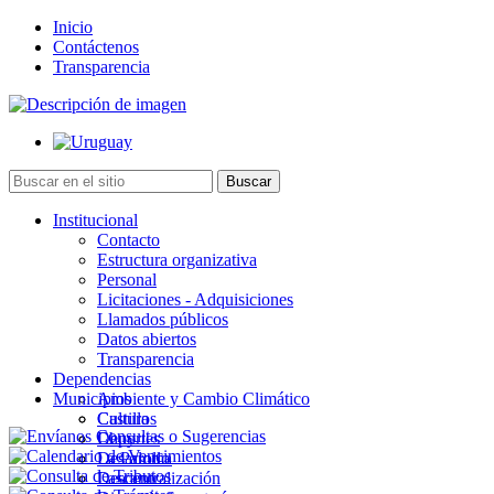
Inicio
Contáctenos
Transparencia
Institucional
Contacto
Estructura organizativa
Personal
Licitaciones - Adquisiciones
Llamados públicos
Datos abiertos
Transparencia
Dependencias
Municipios
Ambiente y Cambio Climático
Cultura
Castillos
Deportes
Chuy
Desarrollo
La Paloma
Descentralización
Lascano