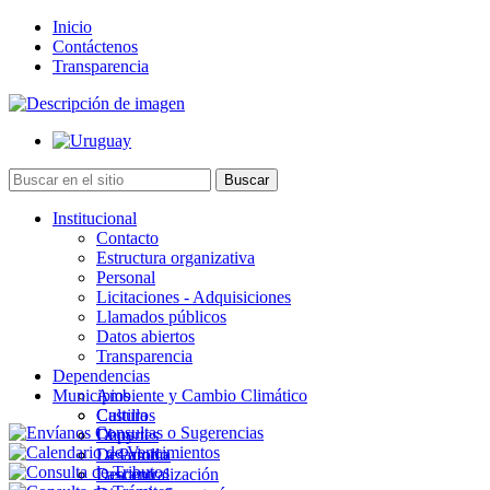
Inicio
Contáctenos
Transparencia
Institucional
Contacto
Estructura organizativa
Personal
Licitaciones - Adquisiciones
Llamados públicos
Datos abiertos
Transparencia
Dependencias
Municipios
Ambiente y Cambio Climático
Cultura
Castillos
Deportes
Chuy
Desarrollo
La Paloma
Descentralización
Lascano