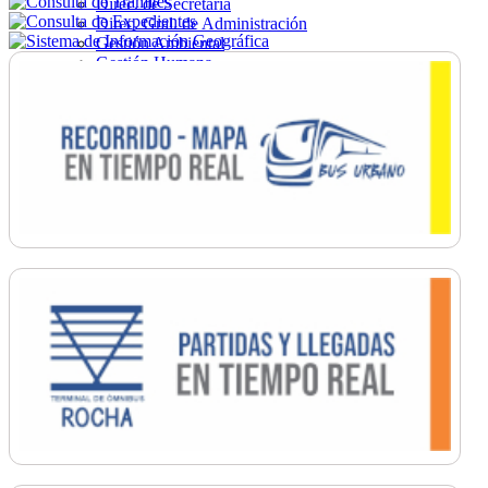
Direc. de Secretaría
Direc. Gral. de Administración
Gestión Ambiental
Gestión Humana
Hacienda
Obras
Ordenamiento
Promoción Social
Salud
Secretaría General
Tránsito
Turismo