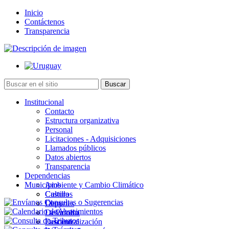
Inicio
Contáctenos
Transparencia
Institucional
Contacto
Estructura organizativa
Personal
Licitaciones - Adquisiciones
Llamados públicos
Datos abiertos
Transparencia
Dependencias
Municipios
Ambiente y Cambio Climático
Cultura
Castillos
Deportes
Chuy
Desarrollo
La Paloma
Descentralización
Lascano