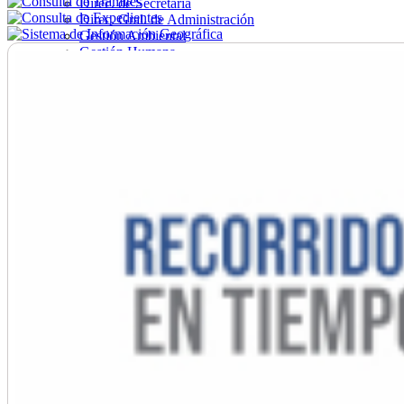
Direc. de Secretaría
Direc. Gral. de Administración
Gestión Ambiental
Gestión Humana
Hacienda
Obras
Ordenamiento
Promoción Social
Salud
Secretaría General
Tránsito
Turismo