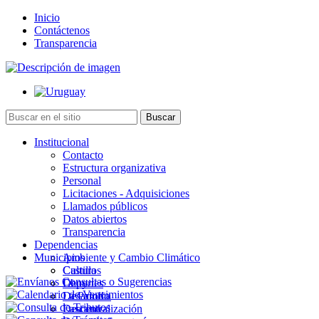
Inicio
Contáctenos
Transparencia
Institucional
Contacto
Estructura organizativa
Personal
Licitaciones - Adquisiciones
Llamados públicos
Datos abiertos
Transparencia
Dependencias
Municipios
Ambiente y Cambio Climático
Cultura
Castillos
Deportes
Chuy
Desarrollo
La Paloma
Descentralización
Lascano