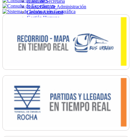
Direc. de Secretaría
Direc. Gral. de Administración
Gestión Ambiental
Gestión Humana
Hacienda
Obras
Ordenamiento
Promoción Social
Salud
Secretaría General
Tránsito
Turismo