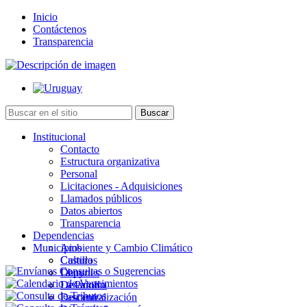
Inicio
Contáctenos
Transparencia
Institucional
Contacto
Estructura organizativa
Personal
Licitaciones - Adquisiciones
Llamados públicos
Datos abiertos
Transparencia
Dependencias
Municipios
Ambiente y Cambio Climático
Cultura
Castillos
Deportes
Chuy
Desarrollo
La Paloma
Descentralización
Lascano