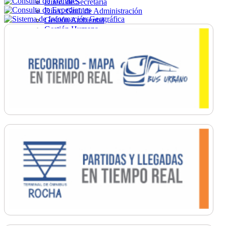
Direc. de Secretaría
Direc. Gral. de Administración
Gestión Ambiental
Gestión Humana
Hacienda
Obras
Ordenamiento
Promoción Social
Salud
Secretaría General
Tránsito
Turismo