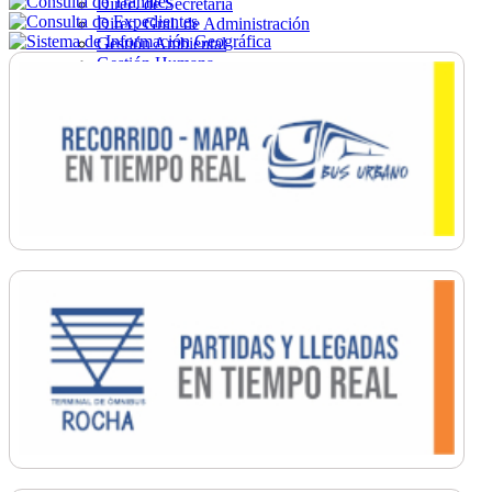
Direc. de Secretaría
Direc. Gral. de Administración
Gestión Ambiental
Gestión Humana
Hacienda
Obras
Ordenamiento
Promoción Social
Salud
Secretaría General
Tránsito
Turismo