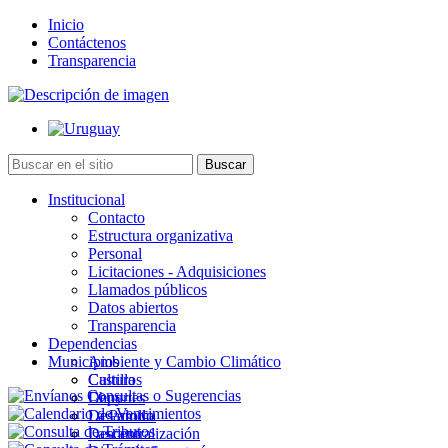
Inicio
Contáctenos
Transparencia
Institucional
Contacto
Estructura organizativa
Personal
Licitaciones - Adquisiciones
Llamados públicos
Datos abiertos
Transparencia
Dependencias
Municipios
Ambiente y Cambio Climático
Cultura
Castillos
Deportes
Chuy
Desarrollo
La Paloma
Descentralización
Lascano