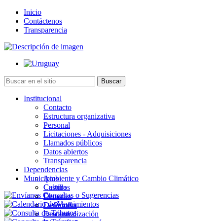
Inicio
Contáctenos
Transparencia
Institucional
Contacto
Estructura organizativa
Personal
Licitaciones - Adquisiciones
Llamados públicos
Datos abiertos
Transparencia
Dependencias
Municipios
Ambiente y Cambio Climático
Cultura
Castillos
Deportes
Chuy
Desarrollo
La Paloma
Descentralización
Lascano