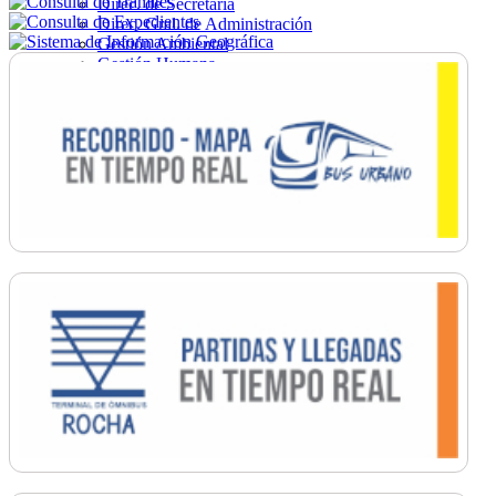
Direc. de Secretaría
Direc. Gral. de Administración
Gestión Ambiental
Gestión Humana
Hacienda
Obras
Ordenamiento
Promoción Social
Salud
Secretaría General
Tránsito
Turismo