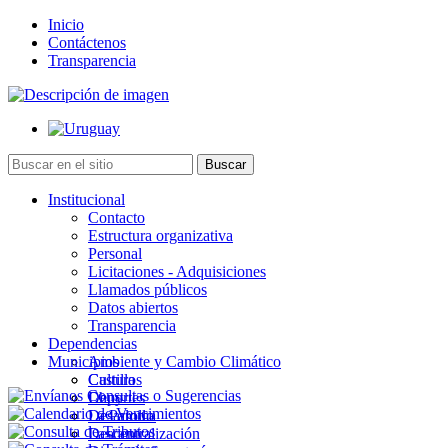
Inicio
Contáctenos
Transparencia
Institucional
Contacto
Estructura organizativa
Personal
Licitaciones - Adquisiciones
Llamados públicos
Datos abiertos
Transparencia
Dependencias
Municipios
Ambiente y Cambio Climático
Cultura
Castillos
Deportes
Chuy
Desarrollo
La Paloma
Descentralización
Lascano