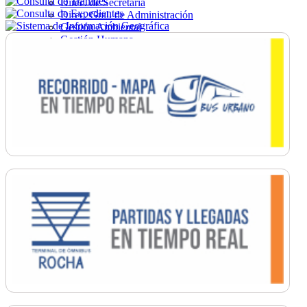
Direc. de Secretaría
Direc. Gral. de Administración
Gestión Ambiental
Gestión Humana
Hacienda
Obras
Ordenamiento
Promoción Social
Salud
Secretaría General
Tránsito
Turismo