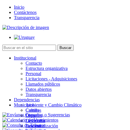
Inicio
Contáctenos
Transparencia
Institucional
Contacto
Estructura organizativa
Personal
Licitaciones - Adquisiciones
Llamados públicos
Datos abiertos
Transparencia
Dependencias
Municipios
Ambiente y Cambio Climático
Cultura
Castillos
Deportes
Chuy
Desarrollo
La Paloma
Descentralización
Lascano