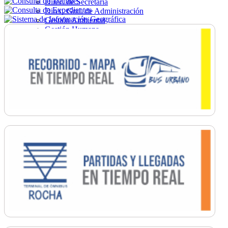
Direc. de Secretaría
Direc. Gral. de Administración
Gestión Ambiental
Gestión Humana
Hacienda
Obras
Ordenamiento
Promoción Social
Salud
Secretaría General
Tránsito
Turismo