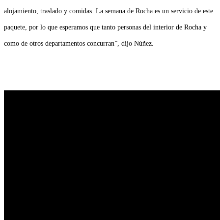
alojamiento, traslado y comidas. La semana de Rocha es un servicio de este
paquete, por lo que esperamos que tanto personas del interior de Rocha y
como de otros departamentos concurran”, dijo Núñez.