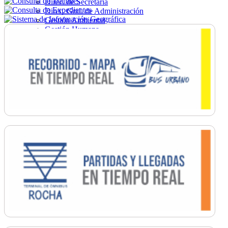
Direc. de Secretaría
Direc. Gral. de Administración
Gestión Ambiental
Gestión Humana
Hacienda
Obras
Ordenamiento
Promoción Social
Salud
Secretaría General
Tránsito
Turismo