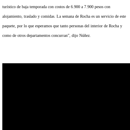
turístico de baja temporada con costos de 6.900 a 7.900 pesos con
alojamiento, traslado y comidas. La semana de Rocha es un servicio de este
paquete, por lo que esperamos que tanto personas del interior de Rocha y
como de otros departamentos concurran”, dijo Núñez.