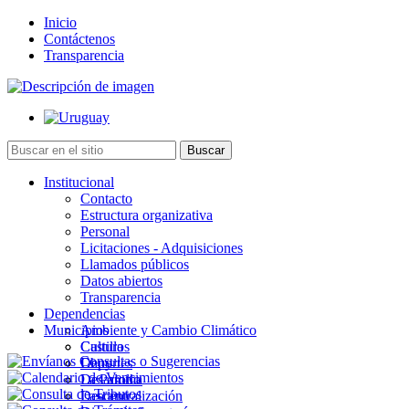
Inicio
Contáctenos
Transparencia
Institucional
Contacto
Estructura organizativa
Personal
Licitaciones - Adquisiciones
Llamados públicos
Datos abiertos
Transparencia
Dependencias
Municipios
Ambiente y Cambio Climático
Cultura
Castillos
Deportes
Chuy
Desarrollo
La Paloma
Descentralización
Lascano