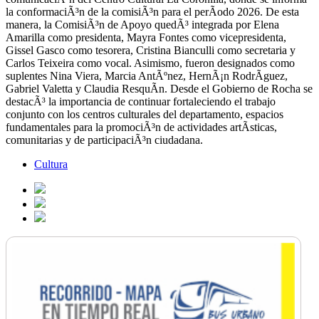
la conformaciÃ³n de la comisiÃ³n para el perÃ­odo 2026. De esta
manera, la ComisiÃ³n de Apoyo quedÃ³ integrada por Elena
Amarilla como presidenta, Mayra Fontes como vicepresidenta,
Gissel Gasco como tesorera, Cristina Bianculli como secretaria y
Carlos Teixeira como vocal. Asimismo, fueron designados como
suplentes Nina Viera, Marcia AntÃºnez, HernÃ¡n RodrÃ­guez,
Gabriel Valetta y Claudia ResquÃ­n. Desde el Gobierno de Rocha se
destacÃ³ la importancia de continuar fortaleciendo el trabajo
conjunto con los centros culturales del departamento, espacios
fundamentales para la promociÃ³n de actividades artÃ­sticas,
comunitarias y de participaciÃ³n ciudadana.
Cultura