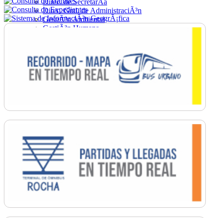
Direc. de SecretarÃ­a
Direc. Gral. de AdministraciÃ³n
GestiÃ³n Ambiental
GestiÃ³n Humana
Hacienda
Obras
Ordenamiento
PromociÃ³n Social
Salud
SecretarÃ­a General
TrÃ¡nsito
Turismo