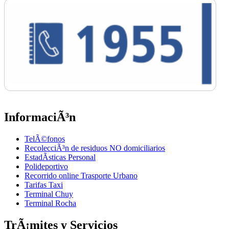
InformaciÃ³n
TelÃ©fonos
RecolecciÃ³n de residuos NO domiciliarios
EstadÃ­sticas Personal
Polideportivo
Recorrido online Trasporte Urbano
Tarifas Taxi
Terminal Chuy
Terminal Rocha
TrÃ¡mites y Servicios