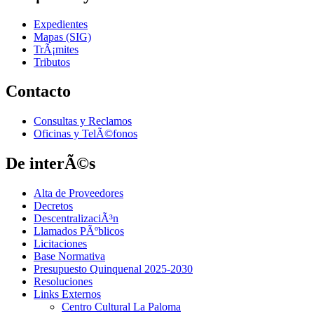
Expedientes
Mapas (SIG)
TrÃ¡mites
Tributos
Contacto
Consultas y Reclamos
Oficinas y TelÃ©fonos
De interÃ©s
Alta de Proveedores
Decretos
DescentralizaciÃ³n
Llamados PÃºblicos
Licitaciones
Base Normativa
Presupuesto Quinquenal 2025-2030
Resoluciones
Links Externos
Centro Cultural La Paloma