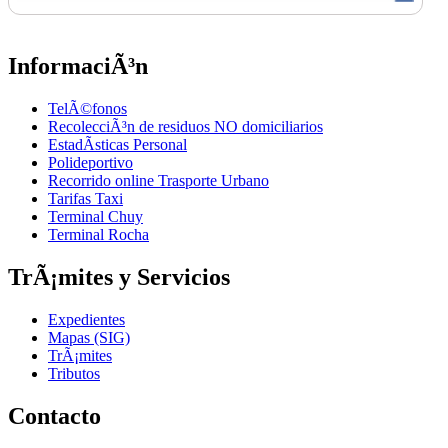
InformaciÃ³n
TelÃ©fonos
RecolecciÃ³n de residuos NO domiciliarios
EstadÃ­sticas Personal
Polideportivo
Recorrido online Trasporte Urbano
Tarifas Taxi
Terminal Chuy
Terminal Rocha
TrÃ¡mites y Servicios
Expedientes
Mapas (SIG)
TrÃ¡mites
Tributos
Contacto