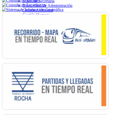
Direc. de Secretaría
Direc. Gral. de Administración
Gestión Ambiental
Gestión Humana
Hacienda
Obras
Ordenamiento
Promoción Social
Salud
Secretaría General
Tránsito
Turismo