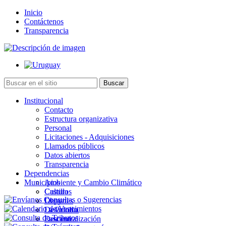
Inicio
Contáctenos
Transparencia
Institucional
Contacto
Estructura organizativa
Personal
Licitaciones - Adquisiciones
Llamados públicos
Datos abiertos
Transparencia
Dependencias
Municipios
Ambiente y Cambio Climático
Cultura
Castillos
Deportes
Chuy
Desarrollo
La Paloma
Descentralización
Lascano