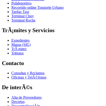
Polideportivo
Recorrido online Trasporte Urbano
Tarifas Taxi
Terminal Chuy
Terminal Rocha
TrÃ¡mites y Servicios
Expedientes
Mapas (SIG)
TrÃ¡mites
Tributos
Contacto
Consultas y Reclamos
Oficinas y TelÃ©fonos
De interÃ©s
Alta de Proveedores
Decretos
DescentralizaciÃ³n