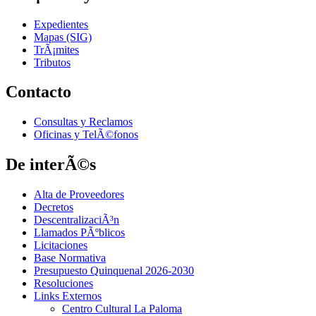
Expedientes
Mapas (SIG)
TrÃ¡mites
Tributos
Contacto
Consultas y Reclamos
Oficinas y TelÃ©fonos
De interÃ©s
Alta de Proveedores
Decretos
DescentralizaciÃ³n
Llamados PÃºblicos
Licitaciones
Base Normativa
Presupuesto Quinquenal 2026-2030
Resoluciones
Links Externos
Centro Cultural La Paloma