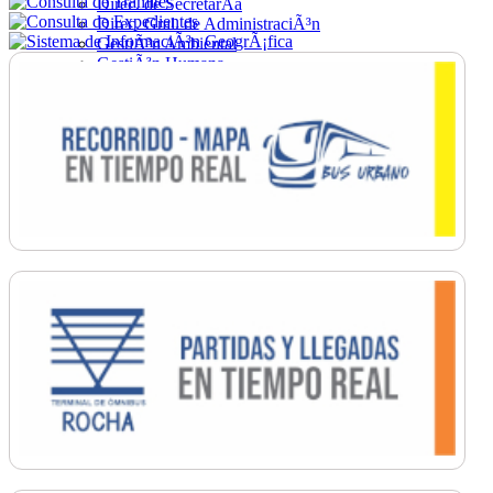
Direc. de SecretarÃ­a
Direc. Gral. de AdministraciÃ³n
GestiÃ³n Ambiental
GestiÃ³n Humana
Hacienda
Obras
Ordenamiento
PromociÃ³n Social
Salud
SecretarÃ­a General
TrÃ¡nsito
Turismo