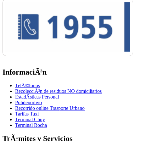
InformaciÃ³n
TelÃ©fonos
RecolecciÃ³n de residuos NO domiciliarios
EstadÃ­sticas Personal
Polideportivo
Recorrido online Trasporte Urbano
Tarifas Taxi
Terminal Chuy
Terminal Rocha
TrÃ¡mites y Servicios