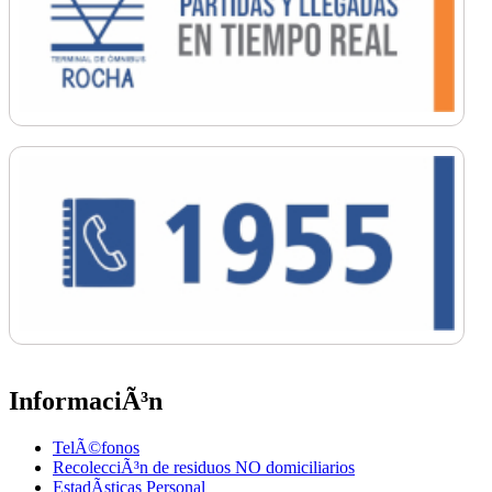
InformaciÃ³n
TelÃ©fonos
RecolecciÃ³n de residuos NO domiciliarios
EstadÃ­sticas Personal