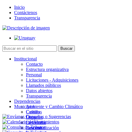
Inicio
Contáctenos
Transparencia
Institucional
Contacto
Estructura organizativa
Personal
Licitaciones - Adquisiciones
Llamados públicos
Datos abiertos
Transparencia
Dependencias
Municipios
Ambiente y Cambio Climático
Cultura
Castillos
Deportes
Chuy
Desarrollo
La Paloma
Descentralización
Lascano