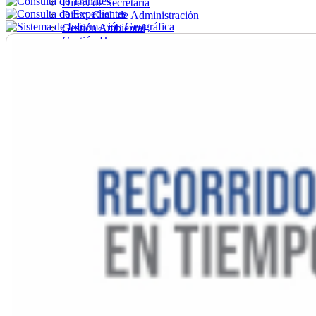
Direc. de Secretaría
Direc. Gral. de Administración
Gestión Ambiental
Gestión Humana
Hacienda
Obras
Ordenamiento
Promoción Social
Salud
Secretaría General
Tránsito
Turismo