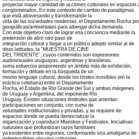
proyectar
mayor
cantidad
de
acciones
culturales
en
espacios
conglomerados. En este contexto de cambio de paradigmas
que está atravesando y transformando la
vida
de
las
sociedades
modernas,
el
Departamento
Rocha
po
geográficas/ambientales para albergar dicha demanda.
Con este objetivo claro de lograr esa conciencia mediante la
pretensión de abrir otro paso de
integración cultural y llegar a un público adepto similar al de
otras latitudes, la "MUESTRA DE CINE
DEL TRIDENTE", cuyos contenidos son expresiones
audiovisuales uruguayas, argentinas y brasileras,
suma esfuerzos proponiendo un ámbito más de exhibición,
formación y debate en la búsqueda de un
mismo lenguaje cultural, desde los límites invisibles (en la
práctica cotidiana) entre el Departamento
Rocha, el Estado de Río Grande del Sur y ambas márgenes
de Uruguay y Argentina, del imponente Río
Uruguay. Existen situaciones limítrofes que ameritan
participaciones en conjunto, con suma de
voluntades institucionales y privadas, y se requiere de
espacios donde se pueda democratizar la
organización y coproducir Muestras y Festivales. Iniciativas
naturales que profundizan lazos familiares
ya existentes entre regiones, conformando una amalgama de
indestructibles vínculos culturales.