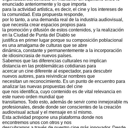
enunciado anteriormente y lo que importa
para la actividad artística, es decir, el cine y los intereses de
la comunidad. Esta propuesta responde,
por lo tanto, a una demanda real de la industria audiovisual,
que necesita crear espacios propios para
la promoción y difusión de estos contenidos, y la realización
en la Ciudad de Punta del Diablo se
justifica en primer lugar porque su composición poblacional
es una amalgama de culturas que se abre
dinámica, constante y permanentemente a la incorporación
de idiosincrasia de nuevos países.
Sabemos que las diferencias culturales no implican
distancia en las problemáticas cotidianas para
acercar un cine diferente al espectador, para descubrir
nuevos autores, para reivindicar nombres que
necesitan un reconocimiento. Es un punto de encuentro para
analizar las nuevas propuestas del cine
que nos identifica, cuyo contenido es de vital relevancia en
este nuevo orden mundial que
transitamos.
Todo
esto,
además
de
servir
como
inmejorable
m
profesionales, desde donde ser conscientes de la creación
audiovisual actual y el mensaje en sí mismo.
Esta actividad propone una plataforma donde nos
encontremos unos con otros y nos
descubramos a través de nuestro cine más innovador. Desde