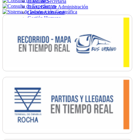
Direc. de Secretaría
Direc. Gral. de Administración
Gestión Ambiental
Gestión Humana
Hacienda
Obras
Ordenamiento
Promoción Social
Salud
Secretaría General
Tránsito
Turismo