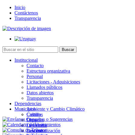
Inicio
Contáctenos
Transparencia
Institucional
Contacto
Estructura organizativa
Personal
Licitaciones - Adquisiciones
Llamados públicos
Datos abiertos
Transparencia
Dependencias
Municipios
Ambiente y Cambio Climático
Cultura
Castillos
Deportes
Chuy
Desarrollo
La Paloma
Descentralización
Lascano