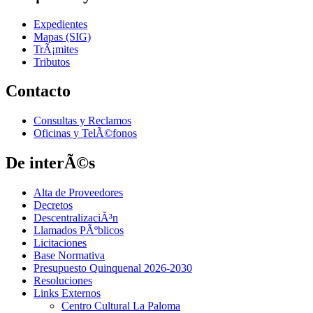
Expedientes
Mapas (SIG)
TrÃ¡mites
Tributos
Contacto
Consultas y Reclamos
Oficinas y TelÃ©fonos
De interÃ©s
Alta de Proveedores
Decretos
DescentralizaciÃ³n
Llamados PÃºblicos
Licitaciones
Base Normativa
Presupuesto Quinquenal 2026-2030
Resoluciones
Links Externos
Centro Cultural La Paloma