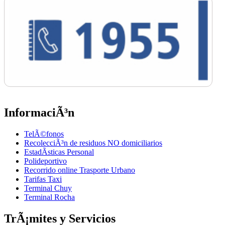
InformaciÃ³n
TelÃ©fonos
RecolecciÃ³n de residuos NO domiciliarios
EstadÃ­sticas Personal
Polideportivo
Recorrido online Trasporte Urbano
Tarifas Taxi
Terminal Chuy
Terminal Rocha
TrÃ¡mites y Servicios