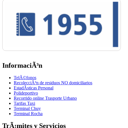
InformaciÃ³n
TelÃ©fonos
RecolecciÃ³n de residuos NO domiciliarios
EstadÃ­sticas Personal
Polideportivo
Recorrido online Trasporte Urbano
Tarifas Taxi
Terminal Chuy
Terminal Rocha
TrÃ¡mites y Servicios