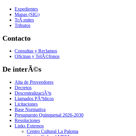
Expedientes
Mapas (SIG)
TrÃ¡mites
Tributos
Contacto
Consultas y Reclamos
Oficinas y TelÃ©fonos
De interÃ©s
Alta de Proveedores
Decretos
DescentralizaciÃ³n
Llamados PÃºblicos
Licitaciones
Base Normativa
Presupuesto Quinquenal 2026-2030
Resoluciones
Links Externos
Centro Cultural La Paloma