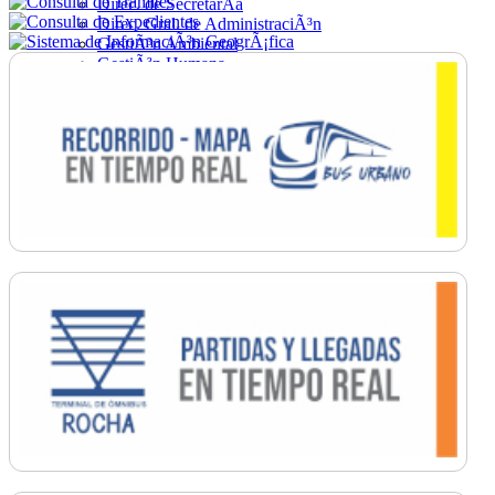
Direc. de SecretarÃ­a
Direc. Gral. de AdministraciÃ³n
GestiÃ³n Ambiental
GestiÃ³n Humana
Hacienda
Obras
Ordenamiento
PromociÃ³n Social
Salud
SecretarÃ­a General
TrÃ¡nsito
Turismo