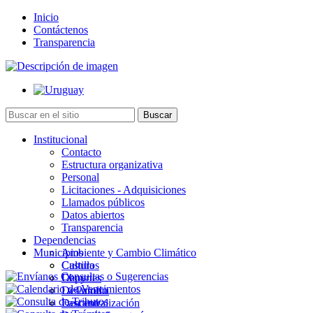
Inicio
Contáctenos
Transparencia
Institucional
Contacto
Estructura organizativa
Personal
Licitaciones - Adquisiciones
Llamados públicos
Datos abiertos
Transparencia
Dependencias
Municipios
Ambiente y Cambio Climático
Cultura
Castillos
Deportes
Chuy
Desarrollo
La Paloma
Descentralización
Lascano