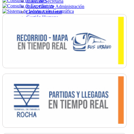
Direc. de Secretaría
Direc. Gral. de Administración
Gestión Ambiental
Gestión Humana
Hacienda
Obras
Ordenamiento
Promoción Social
Salud
Secretaría General
Tránsito
Turismo