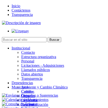
Inicio
Contáctenos
Transparencia
Institucional
Contacto
Estructura organizativa
Personal
Licitaciones - Adquisiciones
Llamados públicos
Datos abiertos
Transparencia
Dependencias
Municipios
Ambiente y Cambio Climático
Cultura
Castillos
Deportes
Chuy
Desarrollo
La Paloma
Descentralización
Lascano