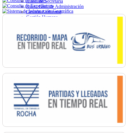
Direc. de Secretaría
Direc. Gral. de Administración
Gestión Ambiental
Gestión Humana
Hacienda
Obras
Ordenamiento
Promoción Social
Salud
Secretaría General
Tránsito
Turismo