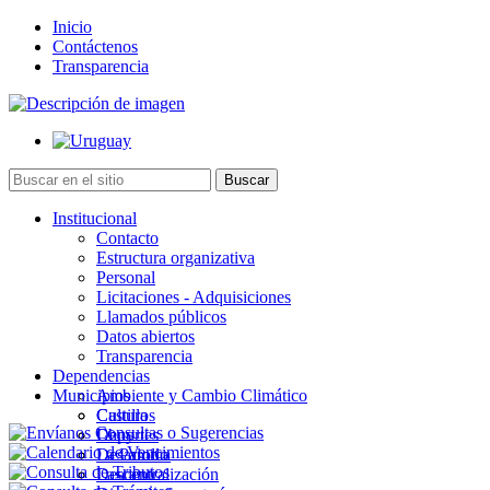
Inicio
Contáctenos
Transparencia
Institucional
Contacto
Estructura organizativa
Personal
Licitaciones - Adquisiciones
Llamados públicos
Datos abiertos
Transparencia
Dependencias
Municipios
Ambiente y Cambio Climático
Cultura
Castillos
Deportes
Chuy
Desarrollo
La Paloma
Descentralización
Lascano