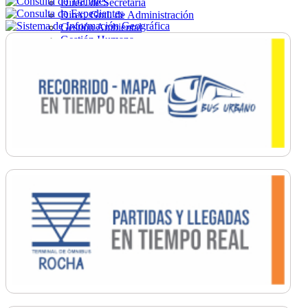
Direc. de Secretaría
Direc. Gral. de Administración
Gestión Ambiental
Gestión Humana
Hacienda
Obras
Ordenamiento
Promoción Social
Salud
Secretaría General
Tránsito
Turismo