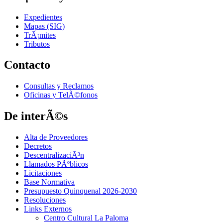
Expedientes
Mapas (SIG)
TrÃ¡mites
Tributos
Contacto
Consultas y Reclamos
Oficinas y TelÃ©fonos
De interÃ©s
Alta de Proveedores
Decretos
DescentralizaciÃ³n
Llamados PÃºblicos
Licitaciones
Base Normativa
Presupuesto Quinquenal 2026-2030
Resoluciones
Links Externos
Centro Cultural La Paloma