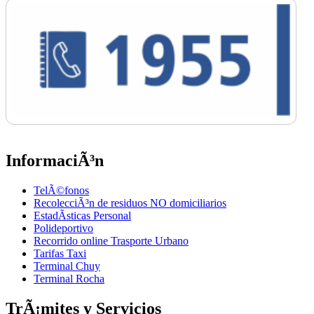
InformaciÃ³n
TelÃ©fonos
RecolecciÃ³n de residuos NO domiciliarios
EstadÃ­sticas Personal
Polideportivo
Recorrido online Trasporte Urbano
Tarifas Taxi
Terminal Chuy
Terminal Rocha
TrÃ¡mites y Servicios