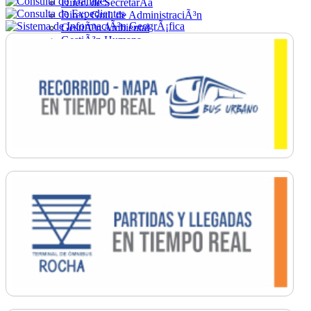
Direc. de SecretarÃ­a
Direc. Gral. de AdministraciÃ³n
GestiÃ³n Ambiental
GestiÃ³n Humana
Hacienda
Obras
Ordenamiento
PromociÃ³n Social
Salud
SecretarÃ­a General
TrÃ¡nsito
Turismo