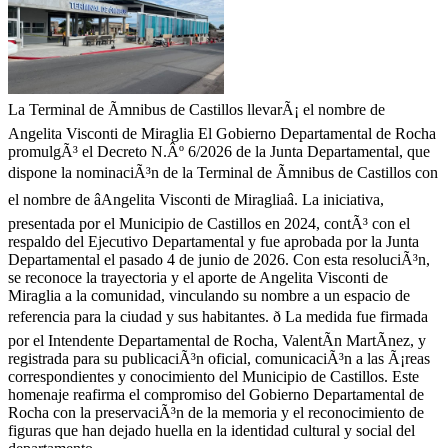
La Terminal de Ãmnibus de Castillos llevarÃ¡ el nombre de
Angelita Visconti de Miraglia El Gobierno Departamental de Rocha
promulgÃ³ el Decreto N.Âº 6/2026 de la Junta Departamental, que
dispone la nominaciÃ³n de la Terminal de Ãmnibus de Castillos con
el nombre de âAngelita Visconti de Miragliaâ. La iniciativa,
presentada por el Municipio de Castillos en 2024, contÃ³ con el
respaldo del Ejecutivo Departamental y fue aprobada por la Junta
Departamental el pasado 4 de junio de 2026. Con esta resoluciÃ³n,
se reconoce la trayectoria y el aporte de Angelita Visconti de
Miraglia a la comunidad, vinculando su nombre a un espacio de
referencia para la ciudad y sus habitantes. ð La medida fue firmada
por el Intendente Departamental de Rocha, ValentÃ­n MartÃ­nez, y
registrada para su publicaciÃ³n oficial, comunicaciÃ³n a las Ã¡reas
correspondientes y conocimiento del Municipio de Castillos. Este
homenaje reafirma el compromiso del Gobierno Departamental de
Rocha con la preservaciÃ³n de la memoria y el reconocimiento de
figuras que han dejado huella en la identidad cultural y social del