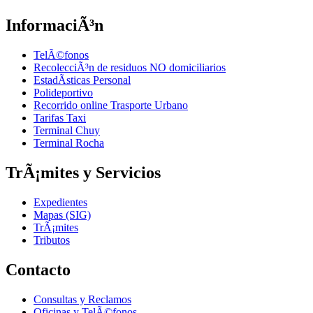
InformaciÃ³n
TelÃ©fonos
RecolecciÃ³n de residuos NO domiciliarios
EstadÃ­sticas Personal
Polideportivo
Recorrido online Trasporte Urbano
Tarifas Taxi
Terminal Chuy
Terminal Rocha
TrÃ¡mites y Servicios
Expedientes
Mapas (SIG)
TrÃ¡mites
Tributos
Contacto
Consultas y Reclamos
Oficinas y TelÃ©fonos