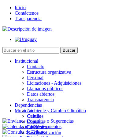
Inicio
Contáctenos
Transparencia
Institucional
Contacto
Estructura organizativa
Personal
Licitaciones - Adquisiciones
Llamados públicos
Datos abiertos
Transparencia
Dependencias
Municipios
Ambiente y Cambio Climático
Cultura
Castillos
Deportes
Chuy
Desarrollo
La Paloma
Descentralización
Lascano