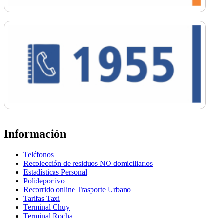
Información
Teléfonos
Recolección de residuos NO domiciliarios
Estadísticas Personal
Polideportivo
Recorrido online Trasporte Urbano
Tarifas Taxi
Terminal Chuy
Terminal Rocha