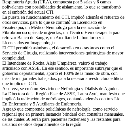
Respiratoria Aguda (URA), compuesta por 5 salas y 6 camas
polivalentes con posibilidades de aislamiento, lo que se transformó
en el embrión del actual CTI.
La puesta en funcionamiento del CTI, implicó además el refuerzo de
otros servicios, para lo que se contrató un Licenciado en
Fisioterapia, un Médico Neumólogo para la realización de
Fibrobroncoscopías de urgencias, un Técnico Hemoterapeuta para
reforzar Banco de Sangre, un Auxiliar de Laboratorio y 2
Licenciados en Imagenología.
El CTI permitirá asimismo, el desarrollo en otras áreas como el
Servicio de Cirugía, realizando intervenciones quirúrgicas de mayor
complejidad.
El Intendente de Rocha, Alejo Umpiérrez, valoró el trabajo
articulado con ASSE. En ese sentido, es importante subrayar que el
gobierno departamental, aportó el 100% de la mano de obra, con
más de mil jornales trabajados, para la necesaria reestructura edilicia
que implicó el CTI.
A su vez, se creó un Servicio de Nefrología y Diálisis de Agudos.
La Directora de la Región Este de ASSE, Laura Ayul, manifestó que
implicó la radicación de nefrólogos, contando además con tres Lic.
En Enfermería y 5 Auxiliares de Enfermería.
Agregó que comprende policlínicas de nefrología, como servicio
regional que en primera instancia brindará cien consultas mensuales,
de las cuales 50 serán para pacientes rochenses y las restantes para
usuarios de otros departamentos de la región.