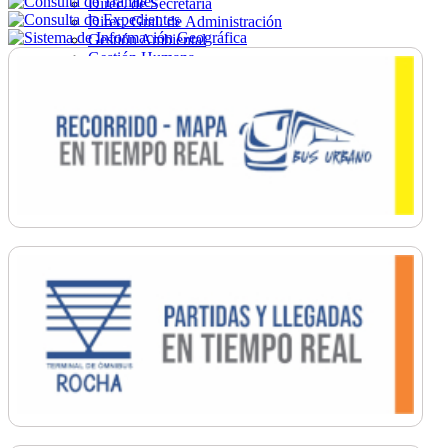
Direc. de Secretaría
Direc. Gral. de Administración
Gestión Ambiental
Gestión Humana
Hacienda
Obras
Ordenamiento
Promoción Social
Salud
Secretaría General
Tránsito
Turismo