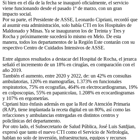
Si bien en el día de la fecha se inauguró oficialmente, el servicio
viene funcionando desde el pasado 1º de marzo, con un gran
impacto social.
Por su parte, el Presidente de ASSE, Leonardo Cipriani, recordó que
al asumir esta administración, solo había CTI en los Hospitales de
Maldonado y Minas. Ya se inauguraron los de Treinta y Tres y
Rocha y próximamente sucederá lo mismo en Melo. De esta
manera, todos los departamentos de la Región Este contarán con su
respectivo Centro de Cuidados Intensivos de ASSE.
Entre algunos resultados a destacar del Hospital de Rocha, el jerarca
señaló el incremento de un 18% en cirugías, en comparación con el
año 2019.
También el aumento, entre 2020 y 2022, de: un 42% en consultas
ambulatorias, 120% en mamografías, 1.373% en funcionales
respiratorios, 75% en ecografías, 464% en electrocardiogramas, 19%
en colposcopias, 55% en papanicolau, 1.208% en ecocardiogramas
y 107% en ergometrías.
Cipriani hizo énfasis además en que la Red de Atención Primaria
(RAP), tiene implantada la receta digital en un 80%, así como las
refacciones y ambulancias entregadas en distintos centros y
policlínicas del departamento.
Por otro lado, el Subsecretario de Salud Pública, José Luis Satdjian,
expresó que tanto el nuevo CTI como el Servicio de Nefrología,
hablan no solo de inversión, infraestructura, equipos y recursos